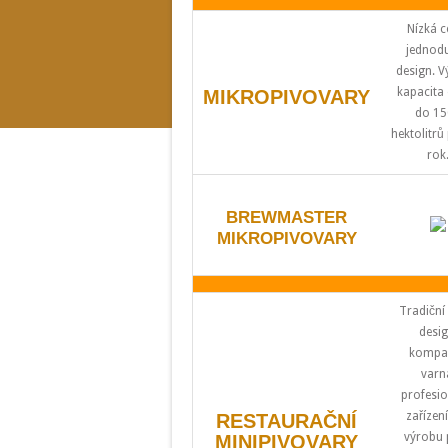
Nízká c
jednod
design. V
kapacita
MIKROPIVOVARY
do 15
hektolitrů
rok
BREWMASTER
MIKROPIVOVARY
Tradiční
desig
kompak
varn
profesio
zařízen
RESTAURAČNÍ
výrobu 
MINIPIVOVARY