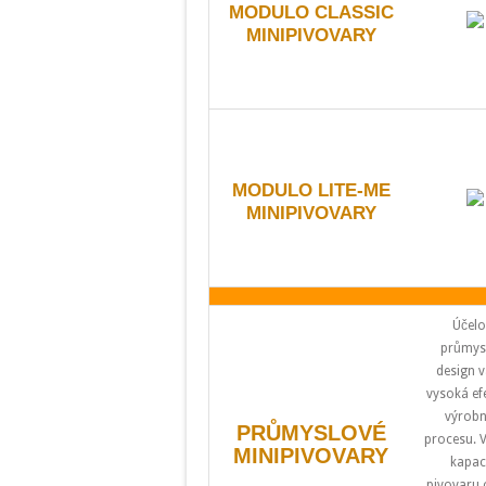
MODULO CLASSIC
MINIPIVOVARY
MODULO LITE-ME
MINIPIVOVARY
Účelo
průmys
design v
vysoká efe
výrobn
PRŮMYSLOVÉ
procesu. 
MINIPIVOVARY
kapac
pivovaru 