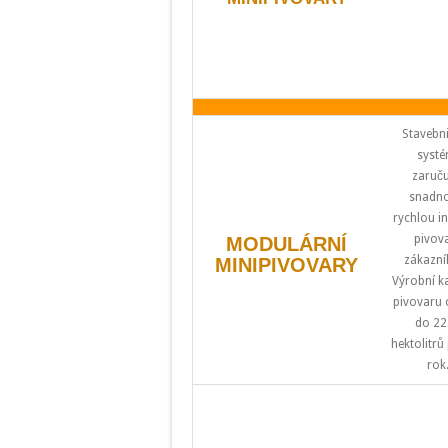
Stavebn
systé
zaruču
snadno
rychlou in
pivov
MODULÁRNÍ
zákazní
MINIPIVOVARY
Výrobní k
pivovaru 
do 22
hektolitrů
rok