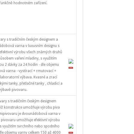
funkčně hodnotném zařízení.
vary s tradičním českým designem a
ádobová varna v luxusním designu s
efektivní výrobu všech známých druhů
působem vaření mladiny, s využitím
ou 2 dávky za 24 hodin - dle objemu
á varna - vystírací + rmutovací +
laboratorní výbava. Kvasné a zrací
mi tanky, přetlačné tanky , chladicí a
 výbavě pivovaru.
ovary s tradičním českým designem
íž konstrukce umožňuje výrobu piva
nipivovaru je dvounádobová varna v
 pivovaru umožňuje efektivní výrobu
 s využitím svrchního nebo spodního
 dle objemu varny celkem 150 až 4000