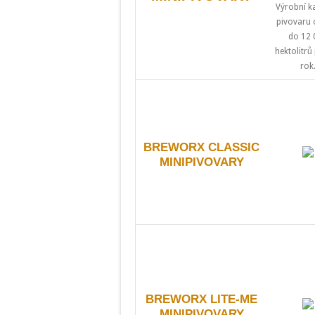
Výrobní k
pivovaru 
do 12 
hektolitrů
rok
BREWORX CLASSIC
MINIPIVOVARY
BREWORX LITE-ME
MINIPIVOVARY