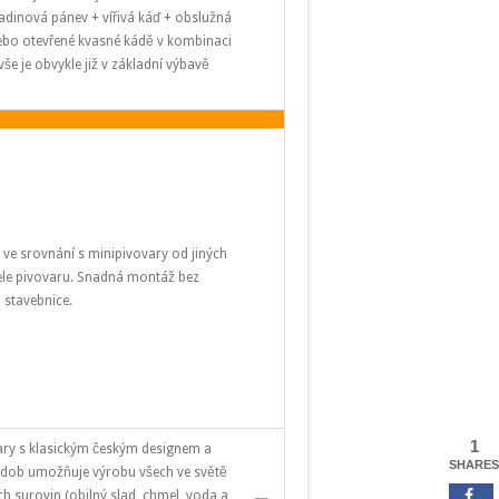
dinová pánev + vířivá káď + obslužná
nebo otevřené kvasné kádě v kombinaci
vše je obvykle již v základní výbavě
ve srovnání s minipivovary od jiných
ele pivovaru. Snadná montáž bez
á stavebnice.
1
ary s klasickým českým designem a
SHARES
ádob umožňuje výrobu všech ve světě
ch surovin (obilný slad, chmel, voda a