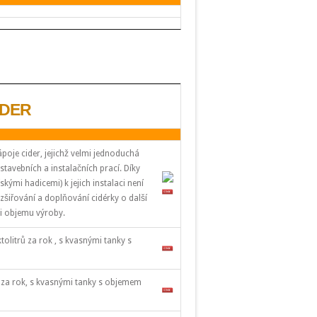
IDER
oje cider, jejichž velmi jednoduchá
tavebních a instalačních prací. Díky
mi hadicemi) k jejich instalaci není
šiřování a doplňování cidérky o další
y i objemu výroby.
olitrů za rok , s kvasnými tanky s
ů za rok, s kvasnými tanky s objemem