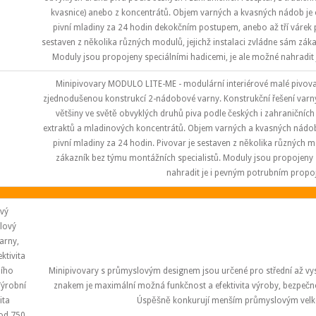
kvasnice) anebo z koncentrátů. Objem varných a kvasných nádob je 
pivní mladiny za 24 hodin dekokčním postupem, anebo až tří várek 
sestaven z několika různých modulů, jejichž instalaci zvládne sám zák
Moduly jsou propojeny speciálními hadicemi, je ale možné nahradit
Minipivovary MODULO LITE-ME - modulární interiérové malé pivov
zjednodušenou konstrukcí 2-nádobové varny. Konstrukční řešení var
většiny ve světě obvyklých druhů piva podle českých i zahraničních
extraktů a mladinových koncentrátů. Objem varných a kvasných nádob 
pivní mladiny za 24 hodin. Pivovar je sestaven z několika různých m
zákazník bez týmu montážních specialistů. Moduly jsou propojeny 
nahradit je i pevným potrubním propo
vý
lový
arny,
ktivita
ího
Minipivovary s průmyslovým designem jsou určené pro střední až vy
Výrobní
znakem je maximální možná funkčnost a efektivita výroby, bezpeč
ita
Úspěšně konkurují menším průmyslovým velk
od 750