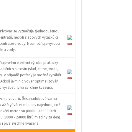
 Pivovar se vyznačuje zjednodušenou
entrátů, neboli sladových výtažků či
ncentrate) a vody. Neumožňuje výrobu
ele a vody.
e velmi efektivní výrobu prakticky
adičních surovin (slad, chmel, voda,
y. V případě potřeby je možné vyrábět
. Ačkoli je minipivovar optimalizován
 vyrábět i piva svrchně kvašená.
ých pivovarů. Šestinádobová varna
až čtyř várek mladiny najednou, což
okční metodou (6000 - 18000 litrů
(8000 - 24000 litrů mladiny za den).
i piva svrchně kvašená.