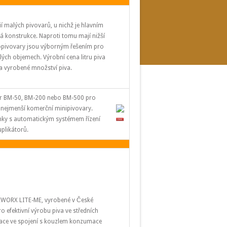
í malých pivovarů, u nichž je hlavním
á konstrukce. Naproti tomu mají nižší
ropivovary jsou výborným řešením pro
alých objemech. Výrobní cena litru piva
na vyrobené množství piva.
er BM-50, BM-200 nebo BM-500 pro
a nejmenší komerční minipivovary.
nky s automatickým systémem řízení
uplikátorů.
EWORX LITE-ME, vyrobené v České
o efektivní výrobu piva ve středních
aurace ve spojení s kouzlem konzumace