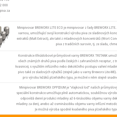
2 000
 piva za
.
Minipivovar BREWORX LITE ECO je minipivovar z řady BREWORX LITE.
varnou, umožňující svojí konstrukcí výrobu piva ze sladinových konc
extraktů (Malt Extract), ale také z mladinových koncentrátů (Wort Co
piva z tradičních surovin, tj. ze sladu, chm
Konstrukce třínádobové průmyslové varny BREWORX TRITANK umožňuj
všech známých druhů piva podle českých i zahraničních receptur, z tr
kvasnice), s využitím infúzního nebo dekokčního postupu vaření mladin
pivo také ze sladových výtažků (stejně jako u varny Breworx Lite-ME)
pro výrobu ležáků plzeňského typu, je možné v něm stejně snadno
Minipivovar BREWORX OPPIDUM je "vlajková loď" našich průmyslov
speciální konstrukce umožňuje plně automatickou, souběžnou výrobu 
odpovídá denní produkci mladiny až 6-tinásobku objemu varny dek
mladiny za den), anebo až osminásobku objemu varny infůzní metodou 
Je možná výroba spodně kvašeného piva plzeňského typu 