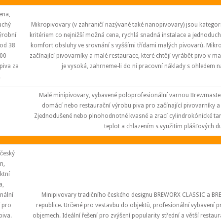
ena,
uchý
Mikropivovary (v zahraničí nazývané také nanopivovary) jsou kategori
ýrobní
kritériem co nejnižší možná cena, rychlá snadná instalace a jednoduch
 od 38
komfort obsluhy ve srovnání s vyššími třídami malých pivovarů. Mik
00
začínající pivovarníky a malé restaurace, které chtějí vyrábět pivo v m
 piva za
je vysoká, zahrneme-li do ní pracovní náklady s ohledem 
.
Malé minipivovary, vybavené poloprofesionální varnou Brewmast
domácí nebo restaurační výrobu piva pro začínající pivovarníky 
Zjednodušené nebo plnohodnotné kvasné a zrací cylindrokónické ta
teplot a chlazením s využitím plášťových d
 český
n,
tní
a,
nální
Minipivovary tradičního českého designu BREWORX CLASSIC a BR
í pro
republice. Určené pro vestavbu do objektů, profesionální vybavení pr
piva.
objemech. Ideální řešení pro zvýšení popularity střední a větší rest