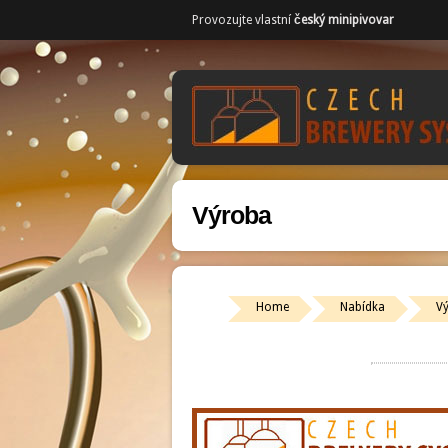
Provozujte vlastní
český minipivovar
Výroba
Home
Nabídka
V