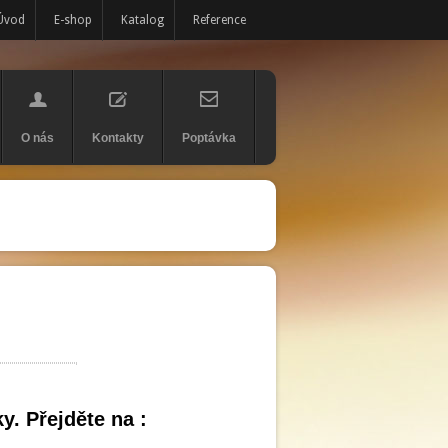
Úvod
E-shop
Katalog
Reference
O nás
Kontakty
Poptávka
. Přejděte na :