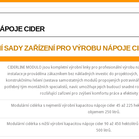
NÁPOJE CIDER
Í SADY ZAŘÍZENÍ PRO VÝROBU NÁPOJE C
CIDERLINE MODULO jsou kompletní výrobní linky pro profesionální výrobu náp
instalace je prováděna zákazníkem bez nákladných investic do projektových, s
konstrukčnímu řešení (sestava samostatných modulů propojených potravinářský
potřebný tým montážních specialistů, navíc umožňuje jejich budoucí snadné roz
rozšiřující zařízení pro zvýšení komfortu práce a efektivit
Modulární cidérka s nejmenší výrobní kapacitou nápoje cider 45 až 225 hekt
objemem 250 litrů.
Modulární cidérka s nižší výrobní kapacitou nápoje cider 90 až 450 hektolitr
500 litrů.