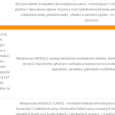
litrů piva denně. Kompaktní dvounádobová varna - rozmíchávací + mla
plošina + laboratorní výbava. Kvasné a zrací cylindrokónické tanky a
s ležáckými tanky, přetlačné tanky , chladicí a sanitační systém - to 
pivovaru.
icový
m,
jící
u a
stalaci
Minipivovary MODULO vynikají revolučním modulárním řešením, které 
aru
výrobců mají mnoho výhod pro začínající a budoucí provozovat
kem.
specialistů, variabilita, jednoduše rozšiřiteln
apacita
od 187
50
 piva za
.
Minipivovary MODULO CLASSIC - modulární interiérové malé pivov
konstrukcí 2-nádobové varny. Konstrukční řešení varny a kvasných n
obvyklých druhů piva podle českých i zahraničních receptur, z tradiční