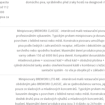
apacita
domácího piva, vyráběného před zraky hostů na designově i 
od 112
000
 piva za
.
Minipivovary BREWORX CLASSIC - interiérové malé restaurační pivo
profesionálním vybavením. Typickým prvkem minipivovaru je dvoun
povrchem z leštěné nerezi nebo mědi. Konstrukce pivovaru umožňuje 
piva podle českých i zahraničních receptur, infůzním i dekokčním z
svrchního nebo spodního kvašení. Maximální denní produkce piva js
varny celkem 150 až 6000 litrů piva denně. Kompaktní dvounádobov
mladinová pánev + scezovací káď + vířivá káď + obslužná plošina + 
cylindrokónické tanky anebo otevřené kvasné kádě v kombinaci s ležácký
sanitační systém - to vše je obvykle již v základní
Minipivovary BREWORX LITE-ME - interiérové malé restaurační piv
obdobným jako BREWORX CLASSIC, ale se zjednodušenou varnou, jej
pouze ze sladových a mladinových koncentrátů. Typickým prvkem mi
luxusním designu s povrchem z leštěné nerezi nebo mědi. Konstrukce
desítek druhů piva ze sladových výtažků a mladinových koncentrátů,
kvašení. Maximální denní produkce piva jsou 3-4 dávky za 24 hodin -