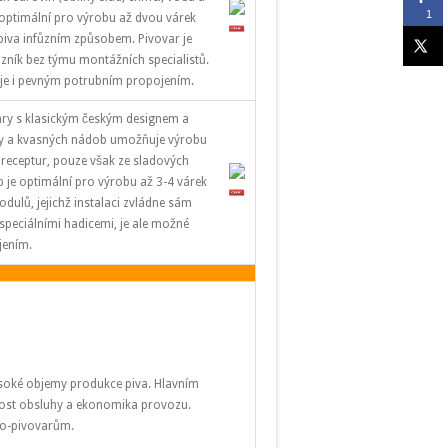
1
optimální pro výrobu až dvou várek
piva infůzním způsobem. Pivovar je
azník bez týmu montážních specialistů.
 je i pevným potrubním propojením.
ary s klasickým českým designem a
ny a kvasných nádob umožňuje výrobu
 receptur, pouze však ze sladových
je optimální pro výrobu až 3-4 várek
odulů, jejichž instalaci zvládne sám
speciálními hadicemi, je ale možné
jením.
soké objemy produkce piva. Hlavním
nost obsluhy a ekonomika provozu.
o-pivovarům.