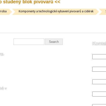
 studený blok pivovarů <<
ýroba
Komponenty a technologické vybavení pivovarů a cidérek
Konta
Vaše jmén
TE-
Váš email
Váš telefo
ků v
Předmět
X
Vaše zprá