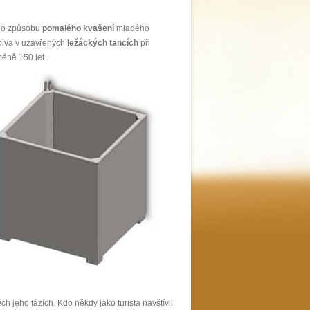
ého způsobu
pomalého kvašení
mladého
piva v uzavřených
ležáckých tancích
při
éně 150 let .
ch jeho fázích. Kdo někdy jako turista navštívil