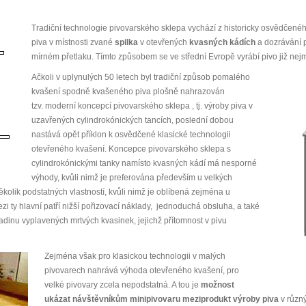
Tradiční technologie pivovarského sklepa vychází z historicky osvědčen
piva v místnosti zvané
spilka
v otevřených
kvasných kádích
a dozrávání 
mírném přetlaku. Tímto způsobem se ve střední Evropě vyrábí pivo již nejm
Ačkoli v uplynulých 50 letech byl tradiční způsob pomalého
kvašení spodně kvašeného piva plošně nahrazován
tzv. moderní koncepcí pivovarského sklepa , tj. výroby piva v
uzavřených cylindrokónických tancích, poslední dobou
nastává opět příklon k osvědčené klasické technologii
otevřeného kvašení. Koncepce pivovarského sklepa s
cylindrokónickými tanky namísto kvasných kádí má nesporné
výhody, kvůli nimž je preferována především u velkých
kolik podstatných vlastností, kvůli nimž je oblíbená zejména u
i ty hlavní patří nižší pořizovací náklady, jednoduchá obsluha, a také
ladinu vyplavených mrtvých kvasinek, jejichž přítomnost v pivu
Zejména však pro klasickou technologii v malých
pivovarech nahrává výhoda otevřeného kvašení, pro
velké pivovary zcela nepodstatná. A tou je
možnost
ukázat návštěvníkům minipivovaru meziprodukt výroby piva
v různý