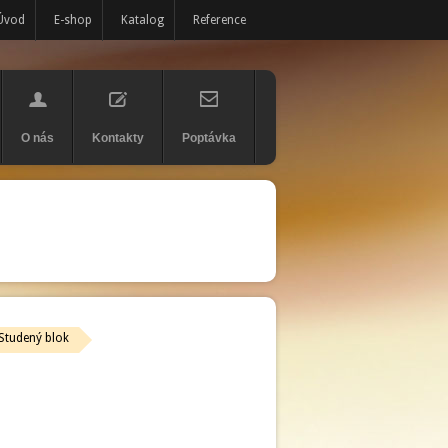
Úvod
E-shop
Katalog
Reference
O nás
Kontakty
Poptávka
Studený blok