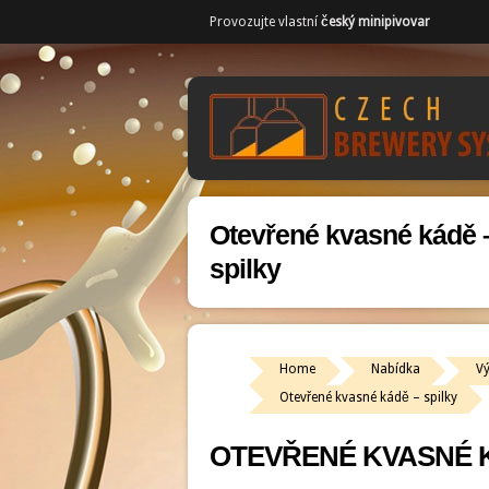
Provozujte vlastní
český minipivovar
Otevřené kvasné kádě 
spilky
Home
Nabídka
V
Otevřené kvasné kádě – spilky
OTEVŘENÉ KVASNÉ K