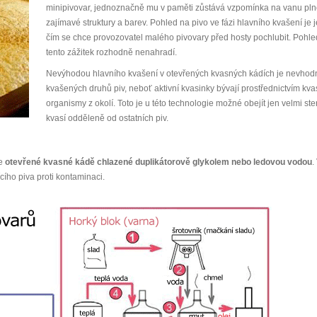
minipivovar, jednoznačně mu v paměti zůstává vzpomínka na vanu plno
zajímavé struktury a barev. Pohled na pivo ve fázi hlavního kvašení je j
čím se chce provozovatel malého pivovary před hosty pochlubit. Pohl
tento zážitek rozhodně nenahradí.
Nevýhodou hlavního kvašení v otevřených kvasných kádích je nevhodno
kvašených druhů piv, neboť aktivní kvasinky bývají prostřednictvím 
organismy z okolí. Toto je u této technologie možné obejít jen velmi s
kvasí odděleně od ostatních piv.
me
otevřené kvasné kádě chlazené duplikátorově glykolem nebo ledovou vodou
.
cího piva proti kontaminaci.