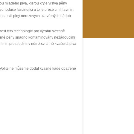
u mladého piva, kterou kryje vrstva pěny
ednoduše fascinující a to je přece tím hlavním,
ed na sál plný nerezových uzavřených nádob
st této technologie pro výrobu svrchně
kvasné pěny snadno kontaminovány nežádoucími
terilním prostředím, v němž svrchně kvašená piva
 Volitelně můžeme dodat kvasné kádě opatřené