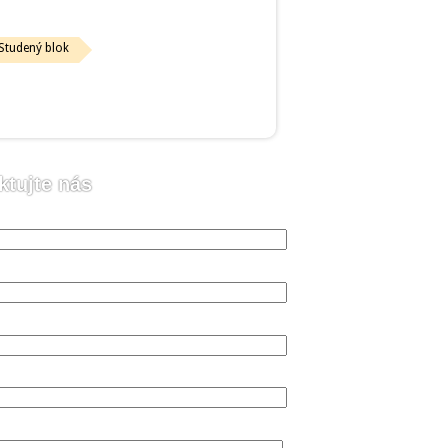
Studený blok
ktujte nás
o (vyžadováno)
 (vyžadováno)
n (vyžadováno)
va