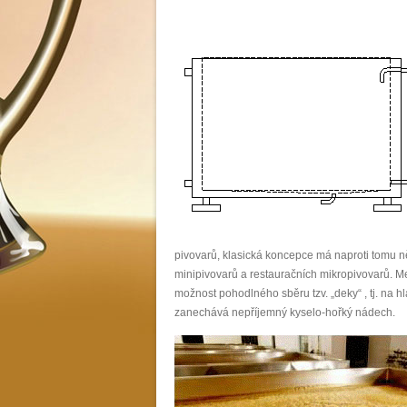
pivovarů, klasická koncepce má naproti tomu ně
minipivovarů a restauračních mikropivovarů. Mez
možnost pohodlného sběru tzv. „deky“ , tj. na h
zanechává nepříjemný kyselo-hořký nádech.