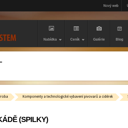
Nový web
Nabídka
Ceník
Galérie
Blog
–
ýroba
Komponenty a technologické vybavení pivovarů a cidérek
ÁDĚ (SPILKY)