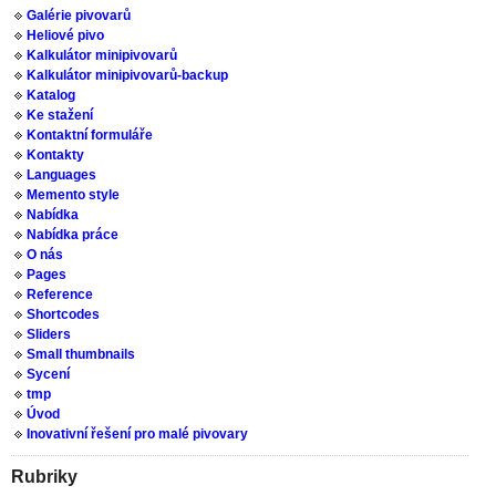
Galérie pivovarů
Heliové pivo
Kalkulátor minipivovarů
Kalkulátor minipivovarů-backup
Katalog
Ke stažení
Kontaktní formuláře
Kontakty
Languages
Memento style
Nabídka
Nabídka práce
O nás
Pages
Reference
Shortcodes
Sliders
Small thumbnails
Sycení
tmp
Úvod
Inovativní řešení pro malé pivovary
Rubriky