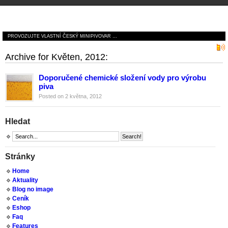
České minipivovary
PROVOZUJTE VLASTNÍ ČESKÝ MINIPIVOVAR …
Archive for Květen, 2012:
Doporučené chemické složení vody pro výrobu
piva
Posted on 2 května, 2012
Hledat
Stránky
Home
Aktuality
Blog no image
Ceník
Eshop
Faq
Features