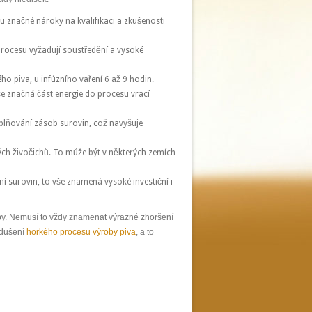
 značné nároky na kvalifikaci a zkušenosti
rocesu vyžadují soustředění a vysoké
 piva, u infúzního vaření 6 až 9 hodin.
se značná část energie do procesu vrací
oplňování zásob surovin, což navyšuje
ných živočichů. To může být v některých zemích
 surovin, to vše znamená vysoké investiční i
upy. Nemusí to vždy znamenat výrazné zhoršení
odušení
horkého procesu výroby piva
, a to