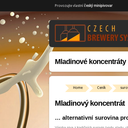
Provozujte vlastní
český minipivovar
Mladinové koncentráty
Home
Ceník
suro
Mladinový koncentrát
… alternativní surovina p
Výroba piva z tradičních surovin (vody, sladu