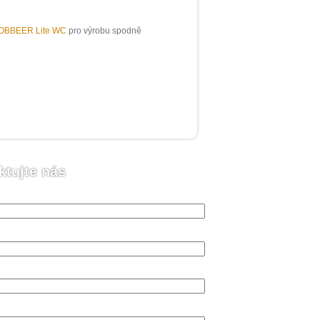
OBBEER Lite WC
pro výrobu spodně
ktujte nás
o (vyžadováno)
 (vyžadováno)
n (vyžadováno)