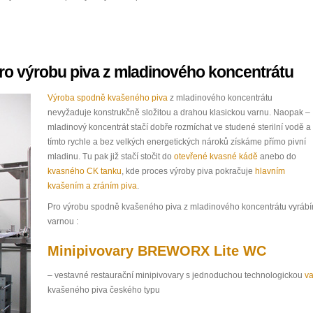
ro výrobu piva z mladinového koncentrátu
Výroba spodně kvašeného piva
z mladinového koncentrátu
nevyžaduje konstrukčně složitou a drahou klasickou varnu. Naopak –
mladinový koncentrát stačí dobře rozmíchat ve studené sterilní vodě a
tímto rychle a bez velkých energetických nároků získáme přímo pivní
mladinu. Tu pak již stačí stočit do
otevřené kvasné kádě
anebo do
kvasného CK tanku
, kde proces výroby piva pokračuje
hlavním
kvašením a zráním piva
.
Pro výrobu spodně kvašeného piva z mladinového koncentrátu vyráb
varnou :
Minipivovary BREWORX Lite WC
– vestavné restaurační minipivovary s jednoduchou technologickou
v
kvašeného piva českého typu