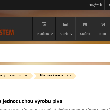
Nový web
Nabídka
Ceník
Galérie
Blog
viny pro výrobu piva
Mladinové koncentráty
ro jednoduchou výrobu piva
, chmele a pivovarských kvasnic) je poměrně náročným technologickým postupem z ř