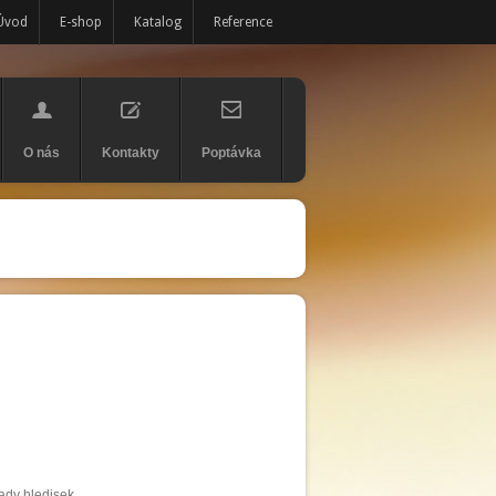
Úvod
E-shop
Katalog
Reference
O nás
Kontakty
Poptávka
ady hledisek.