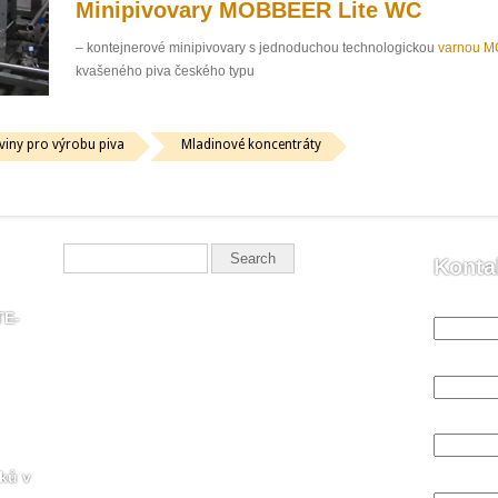
Minipivovary MOBBEER Lite WC
– kontejnerové minipivovary s jednoduchou technologickou
varnou M
kvašeného piva českého typu
viny pro výrobu piva
Mladinové koncentráty
Konta
Vaše jmén
TE-
Váš email
Váš telefo
ků v
Předmět