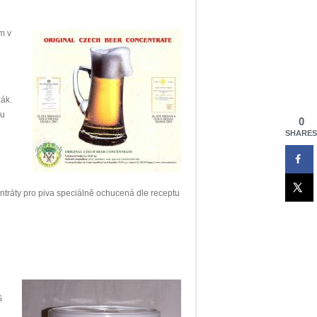
m v
žák.
bu
0
SHARES
tráty pro piva speciálně ochucená dle receptu
S