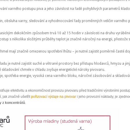
vání varného postupu piva a jeho závislost na řadě pohyblivých parametrů kladou
in, obsluha varny, sledování a vyhodnocování řady proměnných veličin varného p
asickým dekokčním způsobem trvá 10 až 15 hodin v závislosti na druhu vyráběného
stup s několika složitými průběhy teplot je značně náročný na energii, přestože 
chmel mají značně omezenou spotřební lhůtu – je nutné zajistit poměrně časté d
ladu je nutné zajistit suché a větrané prostory bez přístupu hlodavců, hmyzu a ji
 skladování chmele v chladu zvyšuje energetické nároky pivovaru.
, spotřeba energie, vysoká cena varného bloku, náročné zásobování a skladování
tňuje efektivitu a ekonomičnost provozu pivovaru před tradičními výrobními post
, jak značně ušetřit
pořizovací výdaje na pivovar
i jeho provozní náklady, je zjedn
y z koncentrátů
.