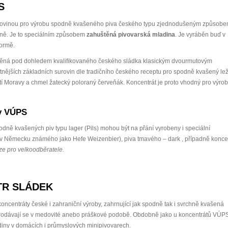
S
surovinou pro výrobu spodně kvašeného piva českého typu zjednodušeným způsobe
rně. Je to speciálním způsobem
zahuštěná pivovarská mladina
. Je vyráběn buď v
formě.
áběná pod dohledem kvalifikovaného českého sládka klasickým dvourmutovým
tnějších základních surovin dle tradičního českého receptu pro spodně kvašený le
tí Moravy a chmel žatecký poloraný červeňák. Koncentrát je proto vhodný pro výro
ty VÚPS
ně kvašených piv typu lager (Pils) mohou být na přání vyrobeny i speciální
 v Německu známého jako Hefe Weizenbier), piva tmavého – dark , případně koncen
e pro velkoodběratele.
STR SLÁDEK
oncentráty české i zahraniční výroby, zahrnující jak spodně tak i svrchně kvašená
Prodávají se v medovité anebo práškové podobě. Obdobně jako u koncentrátů VÚP
diny v domácích i průmyslových minipivovarech.