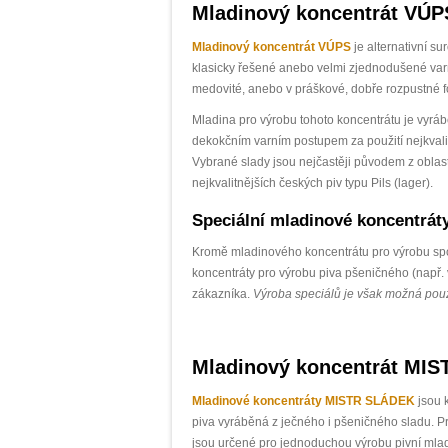
Mladinový koncentrát VÚP
Mladinový koncentrát VÚPS
je alternativní 
klasicky řešené anebo velmi zjednodušené va
medovité, anebo v práškové, dobře rozpustné 
Mladina pro výrobu tohoto koncentrátu je vyr
dekokčním varním postupem za použití nejkvali
Vybrané slady jsou nejčastěji původem z oblas
nejkvalitnějších českých piv typu Pils (lager).
Speciální mladinové koncentrá
Kromě mladinového koncentrátu pro výrobu spod
koncentráty pro výrobu piva pšeničného (např.
zákazníka.
Výroba speciálů je však možná pouz
Mladinový koncentrát MI
Mladinové koncentráty MISTR SLÁDEK
jsou k
piva vyráběná z ječného i pšeničného sladu. 
jsou určené pro jednoduchou výrobu pivní mla