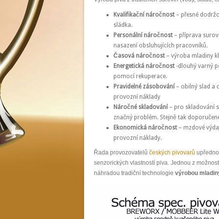
Kvalifikační náročnost
– přesné dodržo
sládka.
Personální náročnost
– příprava surov
nasazení obsluhujících pracovníků.
Časová náročnost
– výroba mladiny kl
Energetická náročnost
-dlouhý varný po
pomocí rekuperace.
Pravidelné zásobování
– obilný slad a 
provozní náklady
Náročné skladování
– pro skladování s
značný problém. Stejně tak doporučené
Ekonomická náročnost
– mzdové výdaje
provozní náklady.
Řada provozovatelů
českých pivovarů
upřednos
senzorických vlastností piva. Jednou z možností
náhradou tradiční technologie
výrobou mladin