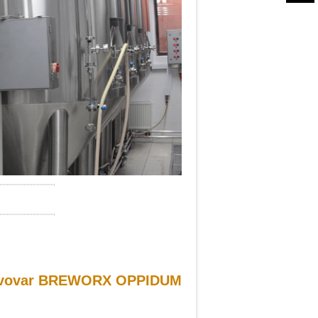
pivovar BREWORX OPPIDUM