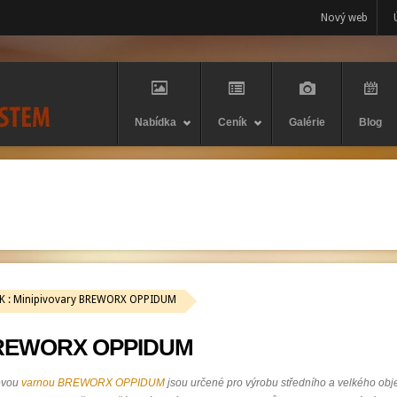
Nový web
Nabídka
Ceník
Galérie
Blog
K : Minipivovary BREWORX OPPIDUM
 BREWORX OPPIDUM
ovou
varnou BREWORX OPPIDUM
jsou určené pro výrobu středního a velkého ob