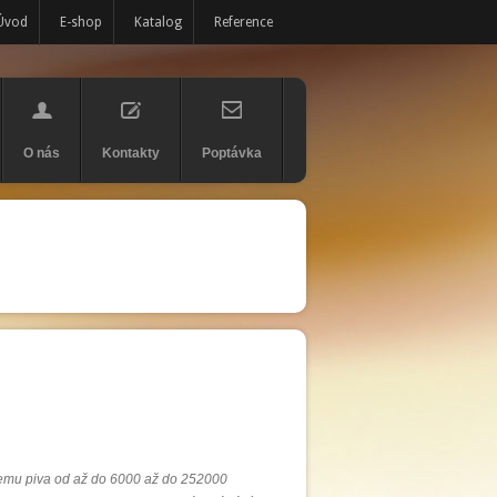
Úvod
E-shop
Katalog
Reference
O nás
Kontakty
Poptávka
jemu piva od až do 6000 až do 252000