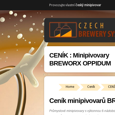
Provozujte vlastní
český minipivovar
CENÍK : Minipivovary
BREWORX OPPIDUM
Home
Ceník
CENÍ
Ceník minipivovarů
Průmyslové minipivovary s výkonnou 6-nádob