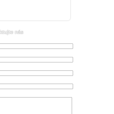
ktujte nás
o (vyžadováno)
 (vyžadováno)
n (vyžadováno)
va