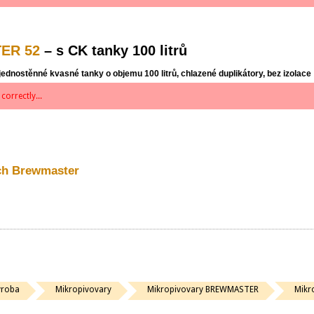
ER 52
– s CK tanky 100 litrů
dnostěnné kvasné tanky o objemu 100 litrů, chlazené duplikátory, bez izolace
correctly...
ech Brewmaster
ýroba
Mikropivovary
Mikropivovary BREWMASTER
Mikr