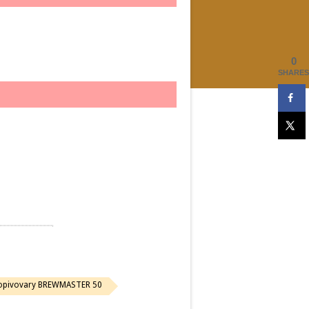
0
SHARES
opivovary BREWMASTER 50