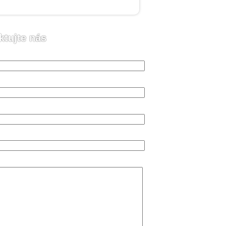
ktujte nás
o (vyžadováno)
 (vyžadováno)
n (vyžadováno)
va