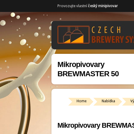
Provozujte vlastní
český minipivovar
Mikropivovary
BREWMASTER 50
Home
Nabídka
V
Mikropivovary BREWMA