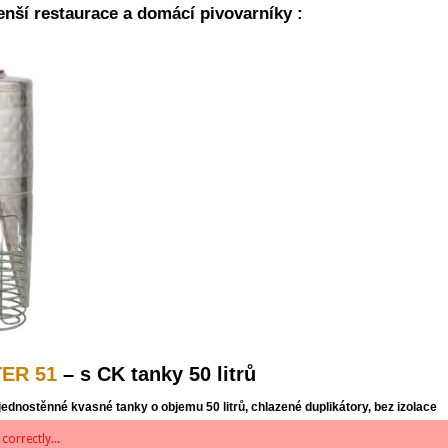
nší restaurace a domácí pivovarníky :
ER 51
– s CK tanky 50 litrů
dnostěnné kvasné tanky o objemu 50 litrů, chlazené duplikátory, bez izolace
correctly...