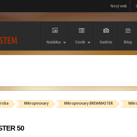
Nový web
Nabídka
Ceník
Galérie
Blog
ýroba
Mikropivovary
Mikropivovary BREWMASTER
Mikr
STER 50