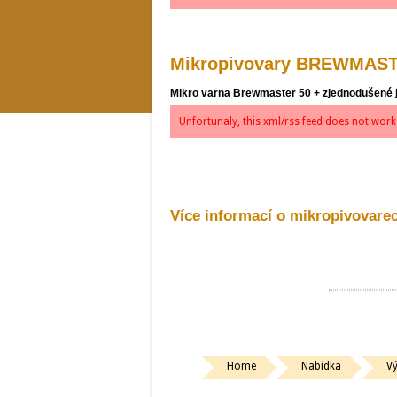
Mikropivovary BREWMAST
Mikro varna Brewmaster 50 + zjednodušené je
Unfortunaly, this xml/rss feed does not work 
Více informací o mikropivovar
Home
Nabídka
V