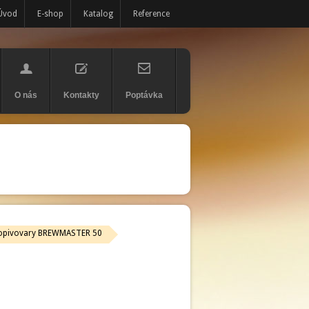
Úvod
E-shop
Katalog
Reference
O nás
Kontakty
Poptávka
opivovary BREWMASTER 50