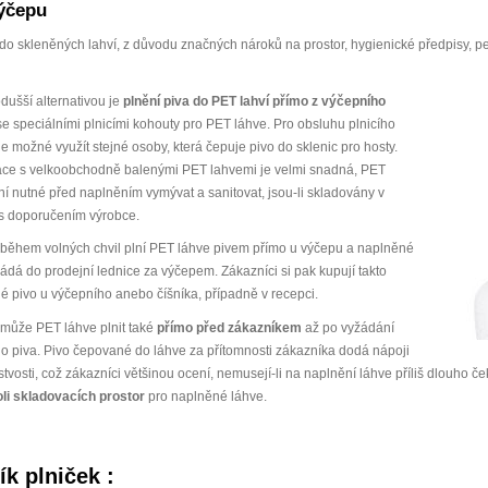
výčepu
 do skleněných lahví, z důvodu značných nároků na prostor, hygienické předpisy, p
dušší alternativou je
plnění piva do PET lahví přímo z výčepního
e speciálními plnicími kohouty pro PET láhve. Pro obsluhu plnicího
e možné využít stejné osoby, která čepuje pivo do sklenic pro hosty.
ce s velkoobchodně balenými PET lahvemi je velmi snadná, PET
ní nutné před naplněním vymývat a sanitovat, jsou-li skladovány v
s doporučením výrobce.
během volných chvil plní PET láhve pivem přímo u výčepu a naplněné
ládá do prodejní lednice za výčepem. Zákazníci si pak kupují takto
é pivo u výčepního anebo číšníka, případně v recepci.
může PET láhve plnit také
přímo před zákazníkem
až po vyžádání
o piva. Pivo čepované do láhve za přítomnosti zákazníka dodá nápoji
tvosti, což zákazníci většinou ocení, nemusejí-li na naplnění láhve příliš dlouho 
li skladovacích prostor
pro naplněné láhve.
k plniček :