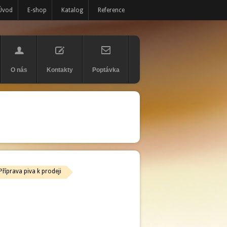
Úvod
E-shop
Katalog
Reference
O nás
Kontakty
Poptávka
Příprava piva k prodeji