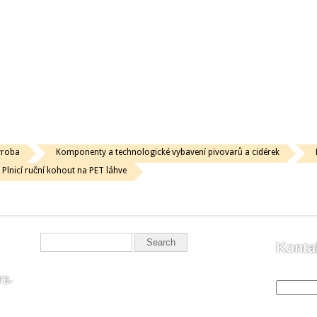
ýroba
Komponenty a technologické vybavení pivovarů a cidérek
Plnicí ruční kohout na PET láhve
Konta
Vaše jmén
TE-
Váš email