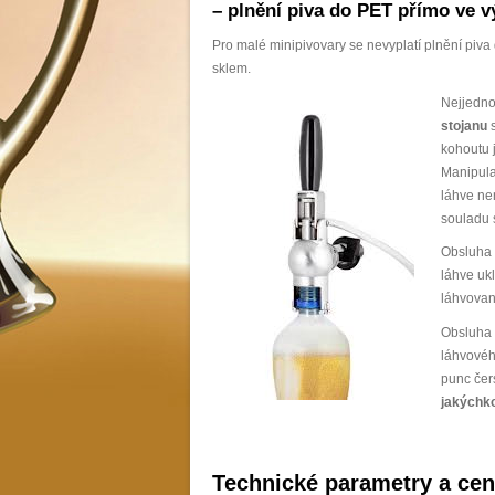
– plnění piva do PET přímo ve 
Pro malé minipivovary se nevyplatí plnění piva
sklem.
Nejjedno
stojanu
s
kohoutu j
Manipula
láhve ne
souladu 
Obsluha 
láhve uk
láhvovan
Obsluha 
láhvovéh
punc čers
jakýchko
Technické parametry a cení