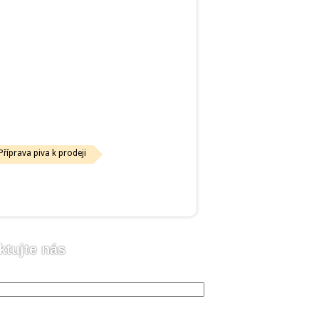
Příprava piva k prodeji
ktujte nás
o (vyžadováno)
 (vyžadováno)