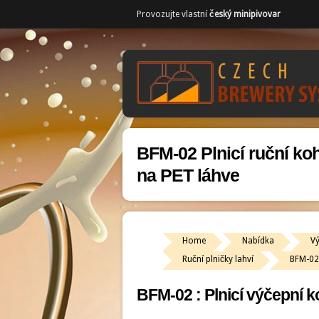
Provozujte vlastní
český minipivovar
BFM-02 Plnicí ruční ko
na PET láhve
Home
Nabídka
V
Ruční plničky lahví
BFM-02 
BFM-02 : Plnicí výčepní 