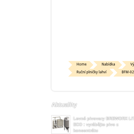
Home
Nabídka
V
Ruční plničky lahví
BFM-02 
Aktuality
Levné pivovary BREWORX LI
ECO : vyrábějte pivo z
koncentrátu