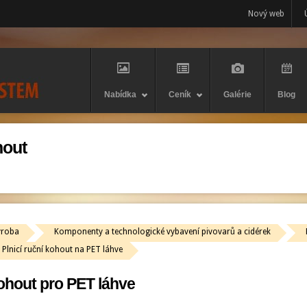
Nový web
Nabídka
Ceník
Galérie
Blog
hout
ýroba
Komponenty a technologické vybavení pivovarů a cidérek
Plnicí ruční kohout na PET láhve
kohout pro PET láhve