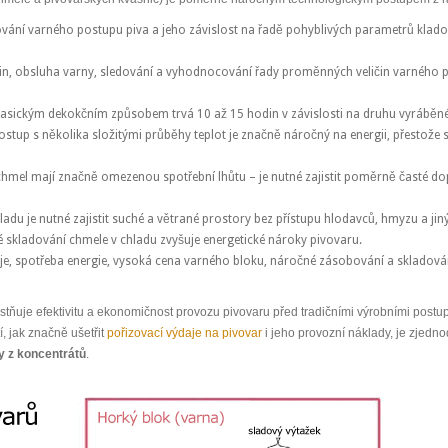
vání varného postupu piva a jeho závislost na řadě pohyblivých parametrů kladou
in, obsluha varny, sledování a vyhodnocování řady proměnných veličin varného p
asickým dekokčním způsobem trvá 10 až 15 hodin v závislosti na druhu vyráběného
stup s několika složitými průběhy teplot je značně náročný na energii, přestože 
chmel mají značně omezenou spotřební lhůtu – je nutné zajistit poměrně časté d
ladu je nutné zajistit suché a větrané prostory bez přístupu hlodavců, hmyzu a ji
 skladování chmele v chladu zvyšuje energetické nároky pivovaru.
, spotřeba energie, vysoká cena varného bloku, náročné zásobování a skladování
tňuje efektivitu a ekonomičnost provozu pivovaru před tradičními výrobními post
, jak značně ušetřit
pořizovací výdaje na pivovar
i jeho provozní náklady, je zjedn
y z koncentrátů
.