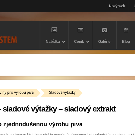
Nový web
Nabídka
Ceník
Galérie
Blog
viny pro výrobu piva
Sladové výtažky
 sladové výtažky – sladový extrakt
ro zjednodušenou výrobu piva
, chmele a pivovarských kvasnic) je poměrně náročným technologickým postupem z ř