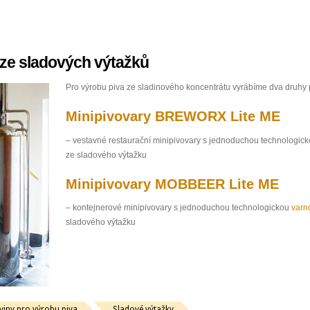
 ze sladových výtažků
Pro výrobu piva ze sladinového koncentrátu vyrábíme dva druhy
Minipivovary BREWORX Lite ME
– vestavné restaurační minipivovary s jednoduchou technologic
ze sladového výtažku
Minipivovary MOBBEER Lite ME
– kontejnerové minipivovary s jednoduchou technologickou
varn
sladového výtažku
viny pro výrobu piva
Sladové výtažky