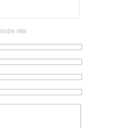
ktujte nás
o (vyžadováno)
 (vyžadováno)
n (vyžadováno)
va