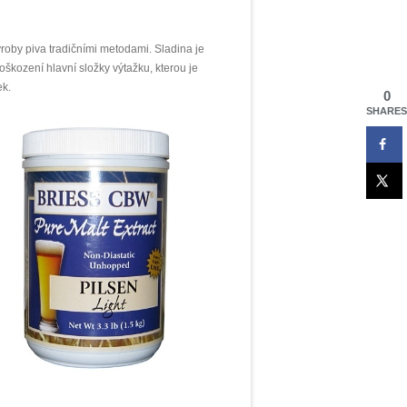
ýroby piva tradičními metodami. Sladina je
škození hlavní složky výtažku, kterou je
ek.
0
SHARES