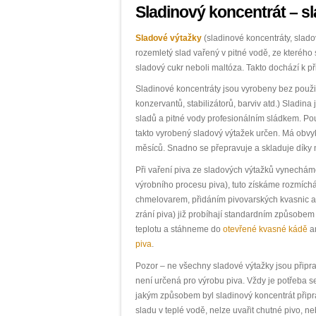
Sladinový koncentrát – sl
Sladové výtažky
(sladinové koncentráty, slado
rozemletý slad vařený v pitné vodě, ze kterého
sladový cukr neboli maltóza. Takto dochází k p
Sladinové koncentráty jsou vyrobeny bez použit
konzervantů, stabilizátorů, barviv atd.) Slad
sladů a pitné vody profesionálním sládkem. Použ
takto vyrobený sladový výtažek určen. Má obvy
měsíců. Snadno se přepravuje a skladuje dík
Při vaření piva ze sladových výtažků vynecháme
výrobního procesu piva), tuto získáme rozmíc
chmelovarem, přidáním pivovarských kvasnic a p
zrání piva) již probíhají standardním způsob
teplotu a stáhneme do
otevřené kvasné kádě
a
piva
.
Pozor – ne všechny sladové výtažky jsou připra
není určená pro výrobu piva. Vždy je potřeba s
jakým způsobem byl sladinový koncentrát přip
sladu v teplé vodě, nelze uvařit chutné pivo, 