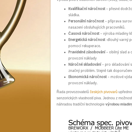
Kvalifikační náročnost
– přesné dodržo
sládka.
Personální náročnost
– příprava surov
nasazení obsluhujících pracovníků.
Časová náročnost
– výroba mladiny kl
Energetická náročnost
-dlouhý varný po
pomocí rekuperace.
Pravidelné zásobování
– obilný slad a 
provozní náklady
Náročné skladování
– pro skladování s
značný problém. Stejně tak doporučené
Ekonomická náročnost
– mzdové výdaje
provozní náklady.
Řada provozovatelů
českých pivovarů
upřednos
senzorických vlastností piva. Jednou z možností
náhradou tradiční technologie
výrobou mladin