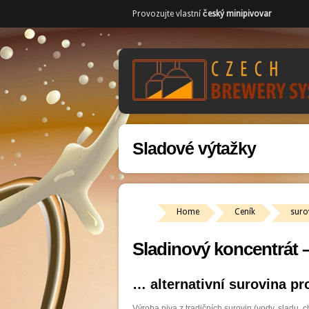
Provozujte vlastní
český minipivovar
Sladové výtažky
Home
Ceník
suro
Sladinový koncentrát –
… alternativní surovina p
Výroba piva z tradičních surovin (vody, sladu