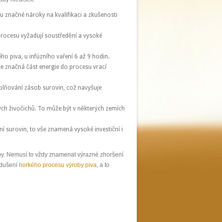
 značné nároky na kvalifikaci a zkušenosti
rocesu vyžadují soustředění a vysoké
 piva, u infúzního vaření 6 až 9 hodin.
se značná část energie do procesu vrací
oplňování zásob surovin, což navyšuje
ných živočichů. To může být v některých zemích
 surovin, to vše znamená vysoké investiční i
upy. Nemusí to vždy znamenat výrazné zhoršení
odušení
horkého procesu výroby piva
, a to