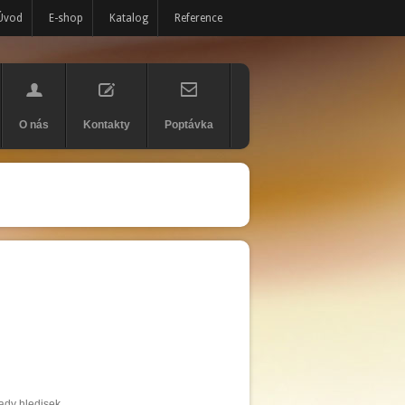
Úvod
E-shop
Katalog
Reference
O nás
Kontakty
Poptávka
ady hledisek.