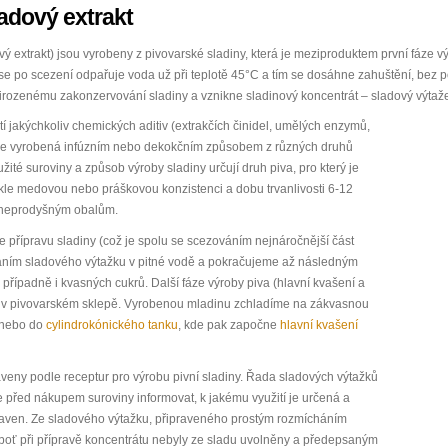
adový extrakt
vý extrakt) jsou vyrobeny z pivovarské sladiny, která je meziproduktem první fáze v
 se po scezení odpařuje voda už při teplotě 45°C a tím se dosáhne zahuštění, bez po
řirozenému zakonzervování sladiny a vznikne sladinový koncentrát – sladový výtaž
í jakýchkoliv chemických aditiv (extrakčích činidel, umělých enzymů,
ina je vyrobená infúzním nebo dekokčním způsobem z různých druhů
ité suroviny a způsob výroby sladiny určují druh piva, pro který je
kle medovou nebo práškovou konzistenci a dobu trvanlivosti 6-12
y neprodyšným obalům.
 přípravu sladiny (což je spolu se scezováním nejnáročnější část
háním sladového výtažku v pitné vodě a pokračujeme až následným
řípadně i kvasných cukrů. Další fáze výroby piva (hlavní kvašení a
em v pivovarském sklepě. Vyrobenou mladinu zchladíme na zákvasnou
nebo do
cylindrokónického tanku
, kde pak započne
hlavní kvašení
veny podle receptur pro výrobu pivní sladiny. Řada sladových výtažků
e před nákupem suroviny informovat, k jakému využití je určená a
raven. Ze sladového výtažku, připraveného prostým rozmícháním
neboť při přípravě koncentrátu nebyly ze sladu uvolněny a předepsaným