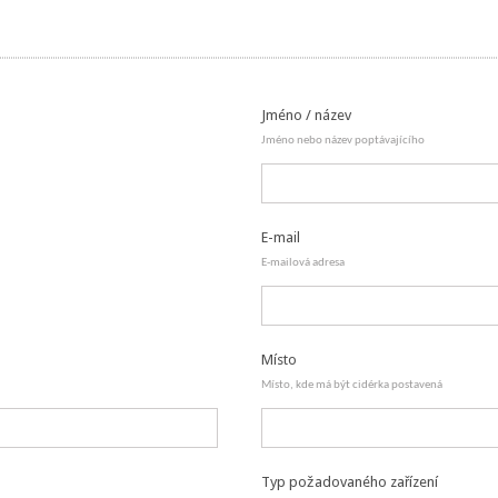
Jméno / název
Jméno nebo název poptávajícího
E-mail
E-mailová adresa
Místo
Místo, kde má být cidérka postavená
Typ požadovaného zařízení