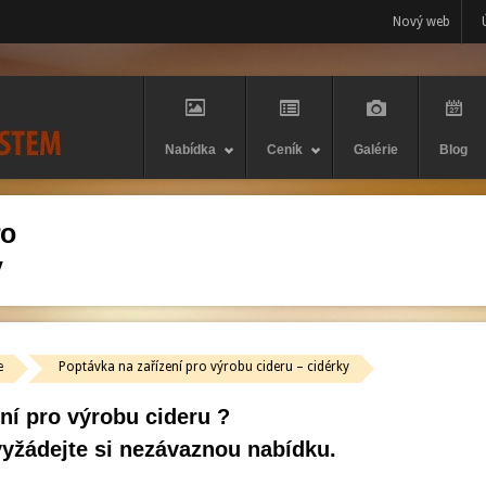
Nový web
Nabídka
Ceník
Galérie
Blog
ro
y
e
Poptávka na zařízení pro výrobu cideru – cidérky
ení pro výrobu cideru ?
yžádejte si nezávaznou nabídku.