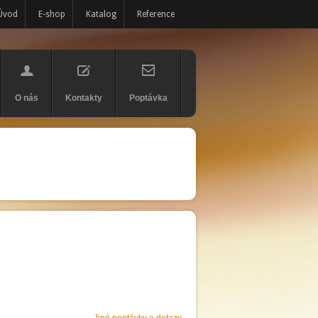
Úvod
E-shop
Katalog
Reference
O nás
Kontakty
Poptávka