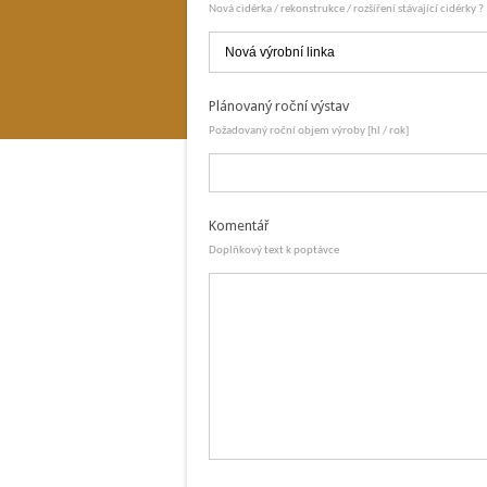
Nová cidérka / rekonstrukce / rozšíření stávající cidérky ?
Plánovaný roční výstav
Požadovaný roční objem výroby [hl / rok]
Komentář
Doplňkový text k poptávce