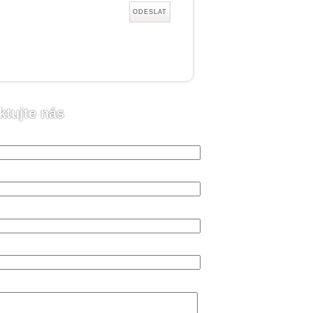
ktujte nás
o (vyžadováno)
 (vyžadováno)
n (vyžadováno)
va