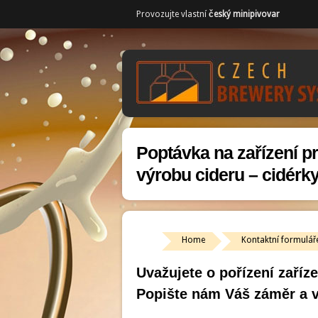
Provozujte vlastní
český minipivovar
Poptávka na zařízení p
výrobu cideru – cidérk
Home
Kontaktní formulář
Uvažujete o pořízení zaříz
Popište nám Váš záměr a v