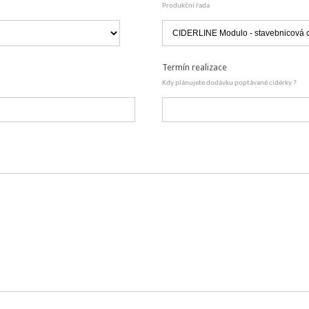
Produkční řada
Termín realizace
Kdy plánujete dodávku poptávané cidérky ?