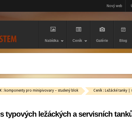
Nový web
Nabídka
Ceník
Galérie
Blog
K : komponenty pro minipivovary – studený blok
Ceník : Ležácké tanky | s
s typových ležáckých a servisních tank