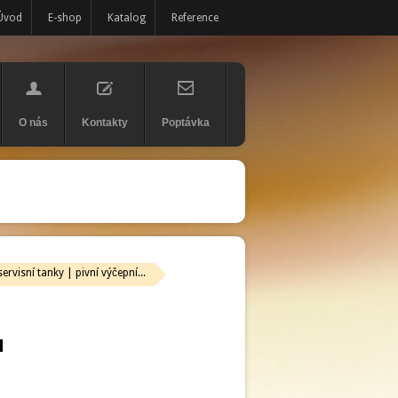
Úvod
E-shop
Katalog
Reference
O nás
Kontakty
Poptávka
ervisní tanky | pivní výčepní...
ů