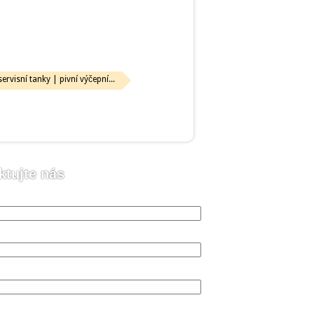
ervisní tanky | pivní výčepní...
ktujte nás
o (vyžadováno)
 (vyžadováno)
n (vyžadováno)