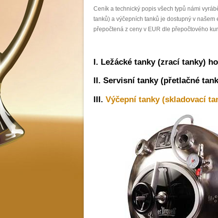
Ceník a technický popis všech typů námi vyrábě
tanků) a výčepních tanků je dostupný v našem
přepočtená z ceny v EUR dle přepočtového ku
I. Ležácké tanky (zrací tanky) h
II. Servisní tanky (přetlačné ta
III.
Výčepní tanky (skladovací ta