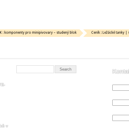
K : komponenty pro minipivovary – studený blok
Ceník : Ležácké tanky | s
Konta
Vaše jmén
TE-
Váš email
Váš telefo
ků v
Předmět