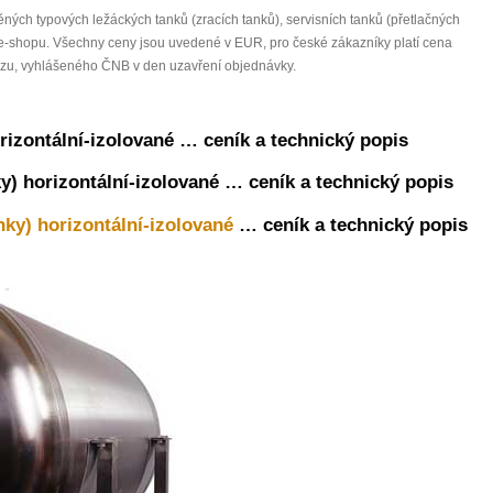
ných typových ležáckých tanků (zracích tanků), servisních tanků (přetlačných
 e-shopu. Všechny ceny jsou uvedené v EUR, pro české zákazníky platí cena
rzu, vyhlášeného ČNB v den uzavření objednávky.
orizontální-izolované … ceník a technický popis
nky) horizontální-izolované … ceník a technický popis
nky) horizontální-izolované
… ceník a technický popis