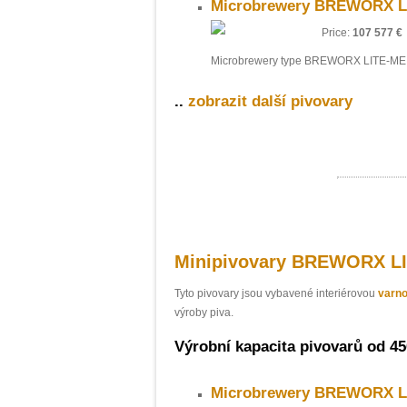
Microbrewery BREWORX Li
Price:
107 577 €
Microbrewery type BREWORX LITE-ME 
..
zobrazit další pivovary
Minipivovary BREWORX L
Tyto pivovary jsou vybavené interiérovou
varn
výroby piva.
Výrobní kapacita pivovarů od 450
Microbrewery BREWORX Li