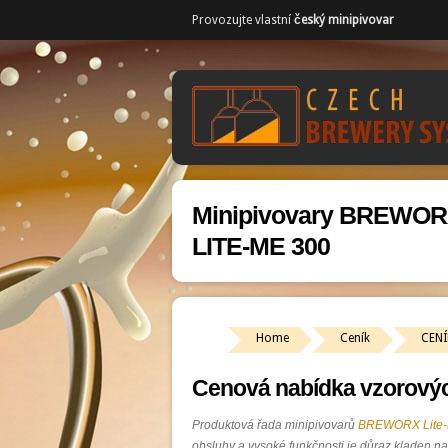
Provozujte vlastní
český minipivovar
Minipivovary BREWO
LITE-ME 300
Home
Ceník
CENÍ
Cenová nabídka vzorový
Produktová řada minipivovarů
BREWORX Lite
obsluhy a vysoké funkčnosti je důraz kladen na