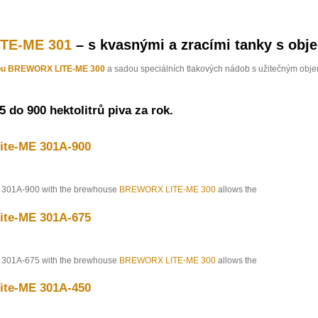
ITE-ME 301
– s kvasnými a zracími tanky s obj
ou BREWORX LITE-ME 300
a sadou speciálních tlakových nádob s užitečným ob
 do 900 hektolitrů piva za rok.
te-ME 301A-900
301A-900 with the brewhouse
BREWORX LITE-ME 300
allows the
te-ME 301A-675
301A-675 with the brewhouse
BREWORX LITE-ME 300
allows the
te-ME 301A-450