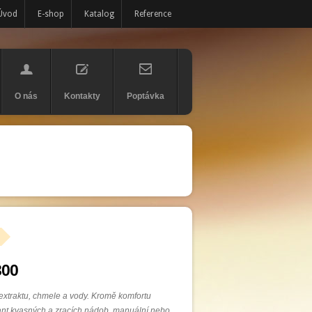
Úvod
E-shop
Katalog
Reference
O nás
Kontakty
Poptávka
300
 extraktu, chmele a vody. Kromě komfortu
riant kvasných a zracích nádob, manuální nebo