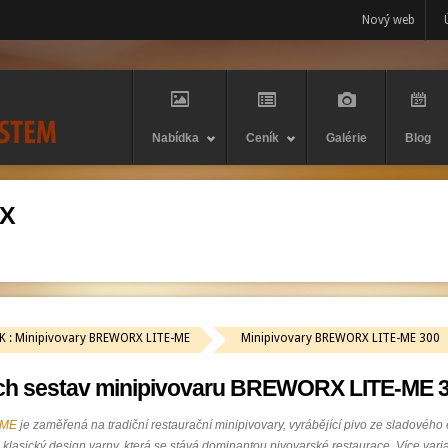
Nový web
Nabídka
Ceník
Galérie
Blog
RX
K : Minipivovary BREWORX LITE-ME
Minipivovary BREWORX LITE-ME 300
ch sestav minipivovaru BREWORX LITE-ME 
-ME
je zaměřená na tradiční restaurační minipivovary, vyrábějící pivo ze sladového
 klasický design varny, která se stává dominantou pivovarské restaurace. Více va