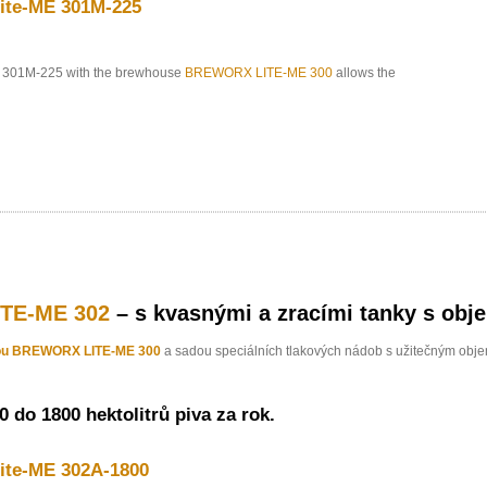
te-ME 301M-225
301M-225 with the brewhouse
BREWORX LITE-ME 300
allows the
ITE-ME 302
– s kvasnými a zracími tanky s obj
ou BREWORX LITE-ME 300
a sadou speciálních tlakových nádob s užitečným ob
 do 1800 hektolitrů piva za rok.
te-ME 302A-1800