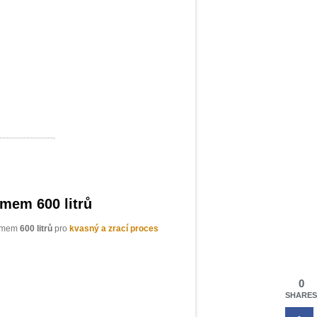
emem 600 litrů
jemem
600 litrů
pro
kvasný a zrací proces
0
SHARES