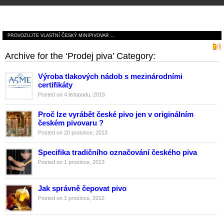
České minipivovary
PROVOZUJTE VLASTNÍ ČESKÝ MINIPIVOVAR …
Archive for the ‘Prodej piva’ Category:
Výroba tlakových nádob s mezinárodními
certifikáty
Posted on 4 listopadu, 2015
Proč lze vyrábět české pivo jen v originálním
českém pivovaru ?
Posted on 20 prosince, 2013
Specifika tradičního označování českého piva
Posted on 1 prosince, 2013
Jak správně čepovat pivo
Posted on 1 prosince, 2012