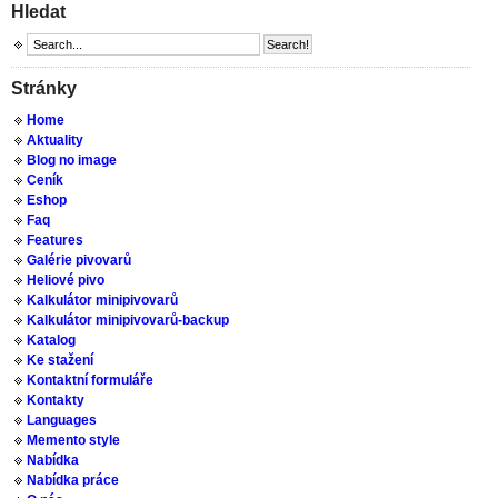
Hledat
Stránky
Home
Aktuality
Blog no image
Ceník
Eshop
Faq
Features
Galérie pivovarů
Heliové pivo
Kalkulátor minipivovarů
Kalkulátor minipivovarů-backup
Katalog
Ke stažení
Kontaktní formuláře
Kontakty
Languages
Memento style
Nabídka
Nabídka práce