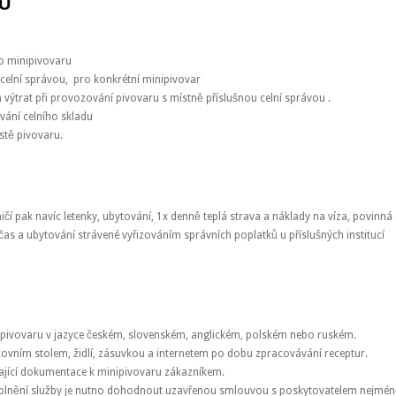
U
o minipivovaru
elní správou, pro konkrétní minipivovar
ýtrat při provozování pivovaru s místně příslušnou celní správou .
vání celního skladu
stě pivovaru.
ičí pak navíc letenky, ubytování, 1x denně teplá strava a náklady na víza, povinn
, čas a ubytování strávené vyřizováním správních poplatků u příslušných institucí
ivovaru v jazyce českém, slovenském, anglickém, polském nebo ruském.
covním stolem, židlí, zásuvkou a internetem po dobu zpracovávání receptur.
ající dokumentace k minipivovaru zákazníkem.
 plnění služby je nutno dohodnout uzavřenou smlouvou s poskytovatelem nejméně