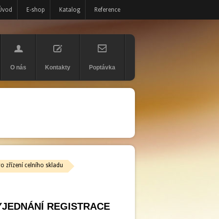
Úvod
E-shop
Katalog
Reference
O nás
Kontakty
Poptávka
o zřízení celního skladu
VYJEDNÁNÍ REGISTRACE