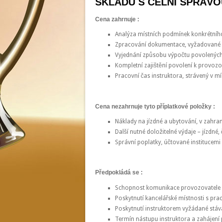
SKLADU S CELNÍ SPRÁVO
Cena zahrnuje :
Analýza místních podmínek konkrétníh
Zpracování dokumentace, vyžadované c
Vyjednání způsobu výpočtu povolených v
Kompletní zajištění povolení k provozo
Pracovní čas instruktora, strávený v mí
Cena nezahrnuje tyto příplatkové položky :
Náklady na jízdné a ubytování, v zahran
Další nutné doložitelné výdaje – jízdné
Správní poplatky, účtované institucemi
Předpokládá se :
Schopnost komunikace provozovatele p
Poskytnutí kancelářské místnosti s pra
Poskytnutí instruktorem vyžádané stáv
Termín nástupu instruktora a zahájení