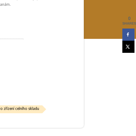
tranám.
0
SHARES
o zřízení celního skladu