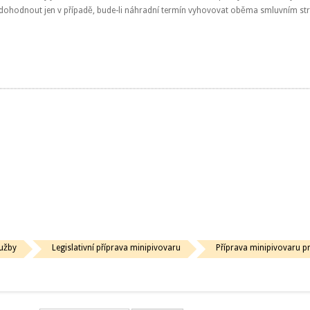
 dohodnout jen v případě, bude-li náhradní termín vyhovovat oběma smluvním s
užby
Legislativní příprava minipivovaru
Příprava minipivovaru pr