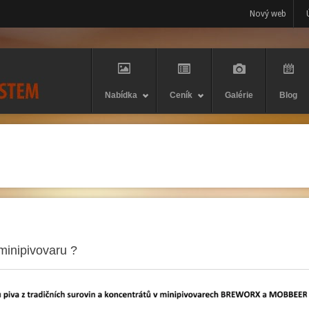
Nový web
Nabídka
Ceník
Galérie
Blog
minipivovaru ?