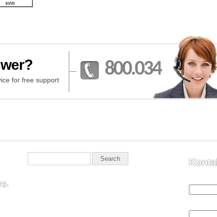
swer?
800.034
ice for free support
Konta
Vaše jmén
TE-
Váš email