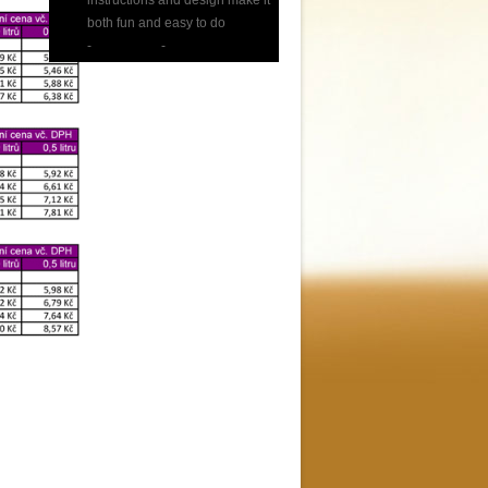
both fun and easy to do
-
Elisa Meis
-