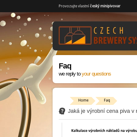
Provozujte vlastní
český minipivovar
Faq
we reply to
your questions
Home
Faq
Jaká je výrobní cena piva v 