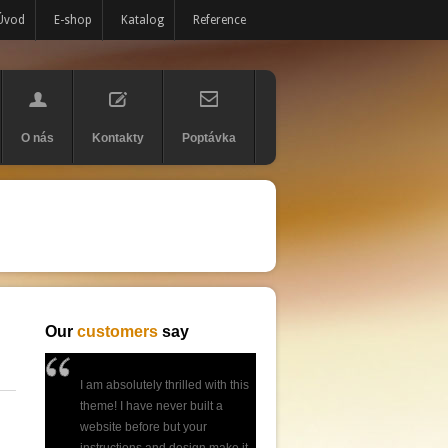
Úvod
E-shop
Katalog
Reference
O nás
Kontakty
Poptávka
Our
customers
say
I am absolutely thrilled with this
theme! I have never built a
website before but your
instructions and design make it