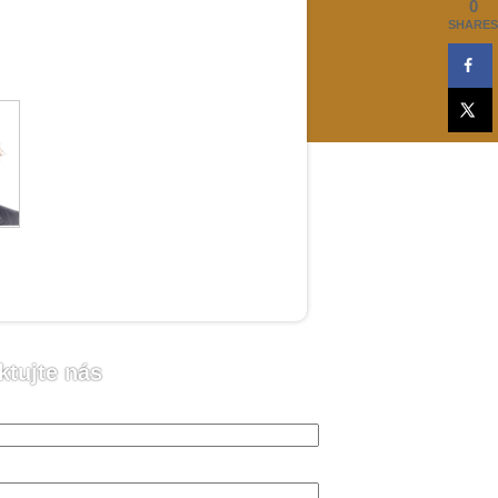
0
SHARES
ktujte nás
o (vyžadováno)
 (vyžadováno)