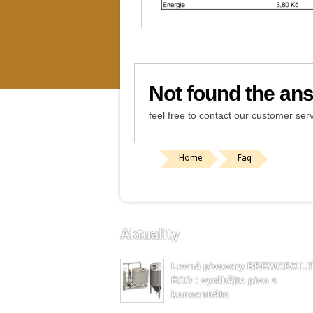
Not found the an
feel free to contact our customer serv
Home
Faq
Aktuality
Levné pivovary BREWORX LI
ECO : vyrábějte pivo z
koncentrátu
u
Komentáře nejsou povolené