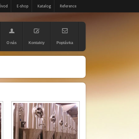
Úvod
E-shop
Katalog
Reference
O nás
Kontakty
Poptávka