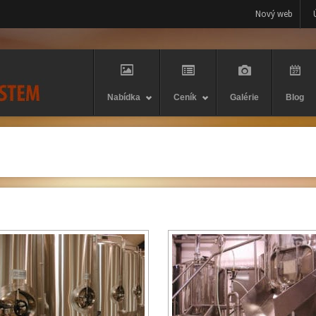
Nový web
Nabídka
Ceník
Galérie
Blog