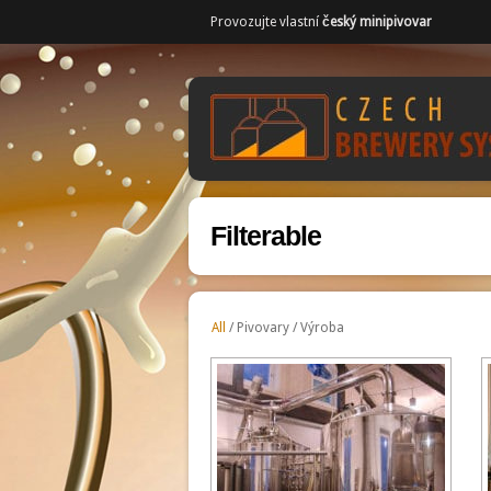
Provozujte vlastní
český minipivovar
Filterable
All
/
Pivovary
/
Výroba